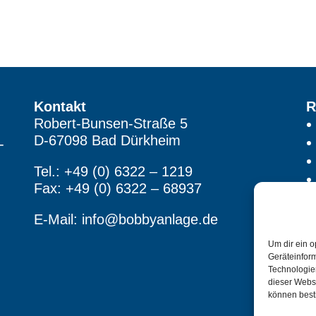
Kontakt
R
Robert-Bunsen-Straße 5
D-67098 Bad Dürkheim
-
Tel.: +49 (0) 6322 – 1219
Fax: +49 (0) 6322 – 68937
E-Mail:
info@bobbyanlage.de
Um dir ein o
Geräteinfor
F
Technologien
dieser Websi
können best