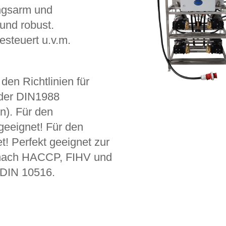
ngsarm und
 und robust.
steuert u.v.m.
en Richtlinien für
 der DIN1988
en). Für den
 geeignet! Für den
t! Perfekt geeignet zur
 nach HACCP, FIHV und
 DIN 10516.